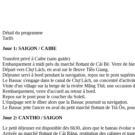
Détail du programme
Tarifs
Jour 1: SAIGON / CAIBE
Transfert privé à Caibe (sans guide)
Embarquement à midi près du marché flottant de Cái Bè. Verre de bienv
Départ vers Chợ Lách, en aval sur le fleuve Tiền Giang.
Déjeuner servi à bord pendant la navigation, repos sur le pont supérieu
Le Bassac s'engage dans le canal de Chợ Lách, un concentré d'activité f
Visite d'un village sur la berge de la rivière Măng Thít, une occasion d
Rembarquement, verre d'accueil au retour à bord.
Repos sur le pont pour le coucher du Soleil.
L'équipage sert le dîner alors que la Bassac poursuit sa navigation.
Le Bassac jette l'ancre en aval du petit marché flottant de Trà Ôn, pour
Jour 2: CANTHO / SAIGON
Le petit déjeuner est disponible dès 6h30, alors que le bateau évolue s
Arrivée au marché flottant de Cái Răng, restitution des cabines et tran